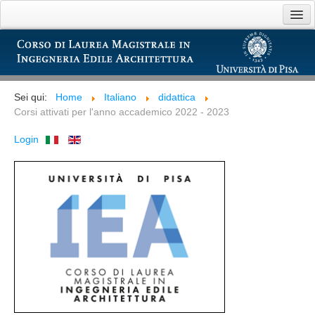
Anno
Mese
Anno
Mese
Precedente
Precedente
successivo
successivo
Home
Presentazione
Sei qui:
Home
Italiano
didattica
Corsi attivati per l'anno accademico 2022 - 2023
Didattica
Login
Bacheca
Link utili