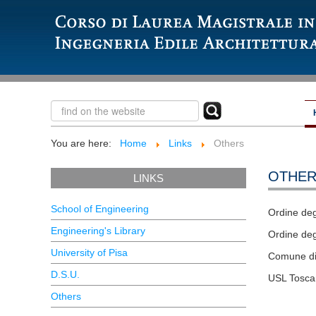
You are here:
Home
Links
Others
OTHER
LINKS
School of Engineering
Ordine degl
Engineering's Library
Ordine deg
University of Pisa
Comune di
D.S.U.
USL Tosca
Others